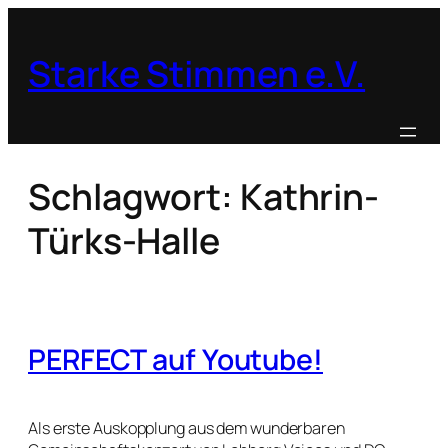
Zum
Inhalt
Starke Stimmen e.V.
springen
Schlagwort:
Kathrin-
Türks-Halle
PERFECT auf Youtube!
Als erste Auskopplung aus dem wunderbaren