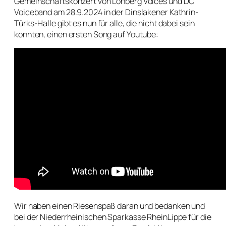
Gemeinschaftskonzert von Lohberg Voices und DC
Voiceband am 28.9.2024 in der Dinslakener Kathrin-
Türks-Halle gibt es nun für alle, die nicht dabei sein
konnten, einen ersten Song auf Youtube:
Wir haben einen Riesenspaß daran und bedanken und
bei der Niederrheinischen Sparkasse RheinLippe für die