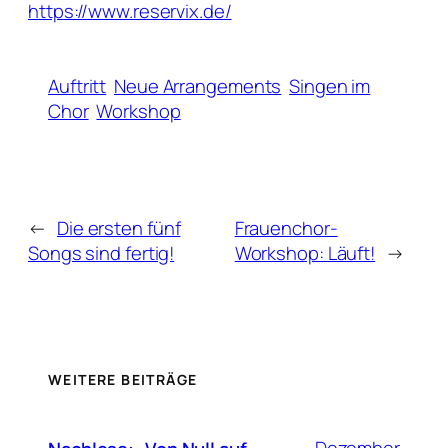
https://www.reservix.de/
Auftritt
Neue Arrangements
Singen im
Chor
Workshop
←
Die ersten fünf
Frauenchor-
Songs sind fertig!
Workshop: Läuft!
→
WEITERE BEITRÄGE
Dezember