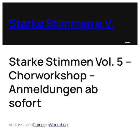
Zum
Inhalt
Starke Stimmen e.V.
springen
Starke Stimmen Vol. 5 –
Chorworkshop –
Anmeldungen ab
sofort
Verfasst von
Rainer
in
Workshop