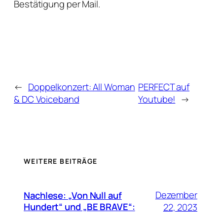
Bestätigung per Mail.
←
Doppelkonzert: All Woman
PERFECT auf
& DC Voiceband
Youtube!
→
WEITERE BEITRÄGE
Dezember
Nachlese: „Von Null auf
Hundert“ und „BE BRAVE“:
22, 2023