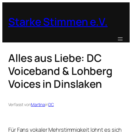
Zum
Inhalt
Starke Stimmen e.V.
springen
Alles aus Liebe: DC
Voiceband & Lohberg
Voices in Dinslaken
Verfasst von
Martina
in
DC
Für Fans vokaler Mehrstimmigkeit lohnt es sich